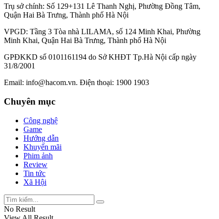
Trụ sở chính: Số 129+131 Lê Thanh Nghị, Phường Đồng Tâm,
Quận Hai Bà Trưng, Thành phố Hà Nội
VPGD: Tầng 3 Tòa nhà LILAMA, số 124 Minh Khai, Phường
Minh Khai, Quận Hai Bà Trưng, Thành phố Hà Nội
GPĐKKD số 0101161194 do Sở KHĐT Tp.Hà Nội cấp ngày
31/8/2001
Email:
info@hacom.vn
. Điện thoại: 1900 1903
Chuyên mục
Công nghệ
Game
Hướng dẫn
Khuyến mãi
Phim ảnh
Review
Tin tức
Xã Hội
No Result
View All Result