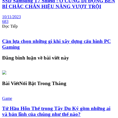
SSD Samsung T7 Shield : Ổ CỨNG DI ĐỘNG BỀN
BỈ CHẮC CHẮN HIỆU NĂNG VƯỢT TRỘI
10/11/2023
683
Đọc Tiếp
Cần lựa chọn những gì khi xây dựng cấu hình PC
Gaming
Đăng bình luận về bài viết này
Bài Viết
Nổi Bật Trong Tháng
Game
Tứ Hầu Hỗn Thế trong Tây Du Ký gồm những ai
và bản lĩnh của chúng như thế nào?