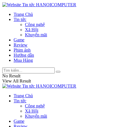
Trang Chủ
Tin tức
Công nghệ
Xã Hội
Khuyến mãi
Game
Review
Phim ảnh
Hướng dẫn
Mua Hàng
No Result
View All Result
Trang Chủ
Tin tức
Công nghệ
Xã Hội
Khuyến mãi
Game
Review