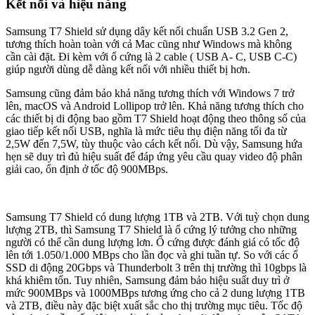
Kết nối và hiệu năng
Samsung T7 Shield sử dụng dây kết nối chuẩn USB 3.2 Gen 2,
tương thích hoàn toàn với cả Mac cũng như Windows mà không
cần cài đặt. Đi kèm với ổ cứng là 2 cable ( USB A- C, USB C-C)
giúp người dùng dễ dàng kết nối với nhiều thiết bị hơn.
Samsung cũng đảm bảo khả năng tương thích với Windows 7 trở
lên, macOS và Android Lollipop trở lên. Khả năng tương thích cho
các thiết bị di động bao gồm T7 Shield hoạt động theo thông số của
giao tiếp kết nối USB, nghĩa là mức tiêu thụ điện năng tối đa từ
2,5W đến 7,5W, tùy thuộc vào cách kết nối. Dù vậy, Samsung hứa
hẹn sẽ duy trì đủ hiệu suất để đáp ứng yêu cầu quay video độ phân
giải cao, ổn định ở tốc độ 900MBps.
Samsung T7 Shield có dung lượng 1TB và 2TB. Với tuỳ chọn dung
lượng 2TB, thì Samsung T7 Shield là ổ cứng lý tưởng cho những
người có thể cần dung lượng lơn. Ổ cứng được đánh giá có tốc độ
lên tới 1.050/1.000 MBps cho lần đọc và ghi tuần tự. So với các ổ
SSD di động 20Gbps và Thunderbolt 3 trên thị trường thì 10gbps là
khá khiêm tốn. Tuy nhiên, Samsung đảm bảo hiệu suất duy trì ở
mức 900MBps và 1000MBps tương ứng cho cả 2 dung lượng 1TB
và 2TB, điều này đặc biệt xuất sắc cho thị trường mục tiêu. Tốc độ