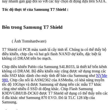
này nhanh gần gấp đôi so với các tùy chọn di động dựa trên SATA.
Tốc độ thực tế của Samsung T7 Shield :
Bên trong Samsung T7 Shield
( Ảnh Tomshardware)
T7 Shield có PCB màu xanh lá cây tinh tế. Chúng ta có thể thấy bộ
điều khiển, chip cầu và hai gói flash NAND dự kiến, đặc biệt là
không có DRAM trên bo mạch.
Chip điều khiển Pablo của Samsung S4LR033, là thiết kế bốn kênh
không có DRAM. Bộ điều khiển này cũng được sử dụng trong các
mẫu SSD khác dành cho máy tính để bàn của Samsung như
NVMe
980.
Chip cầu nối là ASM2362 của ASMedia, có khả năng truyền
tốc độ 10Gbps và được Samsung sử dụng trên các mẫu T7 khác
cũng như nhiều ổ SSD di động khác. Chip Flash Samsung
K9DVGB8J1B-DCK0 được T7 Shield sử dụng có thể thấy trên các
ổ đĩa khác như Samsung 870 EVO. Đó là TLC 128 lớp của
Samsung.