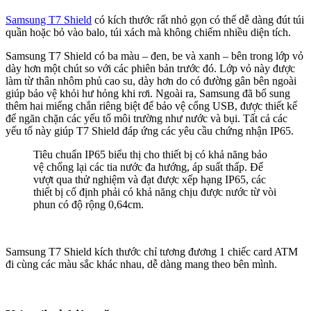
Samsung T7 Shield
có kích thước rất nhỏ gọn có thể dễ dàng đút túi
quần hoặc bỏ vào balo, túi xách mà không chiếm nhiều diện tích.
Samsung T7 Shield có ba màu – đen, be và xanh – bên trong lớp vỏ
dày hơn một chút so với các phiên bản trước đó. Lớp vỏ này được
làm từ thân nhôm phủ cao su, dày hơn do có đường gân bên ngoài
giúp bảo vệ khỏi hư hỏng khi rơi. Ngoài ra, Samsung đã bổ sung
thêm hai miếng chắn riêng biệt để bảo vệ cổng USB, được thiết kế
để ngăn chặn các yếu tố môi trường như nước và bụi. Tất cả các
yếu tố này giúp T7 Shield đáp ứng các yêu cầu chứng nhận IP65.
Tiêu chuẩn IP65 biểu thị cho thiết bị có khả năng bảo
vệ chống lại các tia nước đa hướng, áp suất thấp. Để
vượt qua thử nghiệm và đạt được xếp hạng IP65, các
thiết bị cố định phải có khả năng chịu được nước từ vòi
phun có độ rộng 0,64cm.
Samsung T7 Shield kích thước chỉ tương đương 1 chiếc card ATM
đi cùng các màu sắc khác nhau, dễ dàng mang theo bên mình.