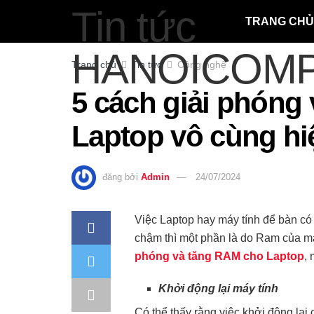
TRANG CHỦ
Trang chủ
Tin tức
Công nghệ
5 cách giải phóng
Laptop vô cùng hi
đăng bởi
Admin
24/07/2024
Việc Laptop hay máy tính để bàn c
chậm thì một phần là do Ram của 
phóng và tăng RAM cho Laptop
,
Khởi động lại máy tính
Có thể thấy rằng việc khởi động lại