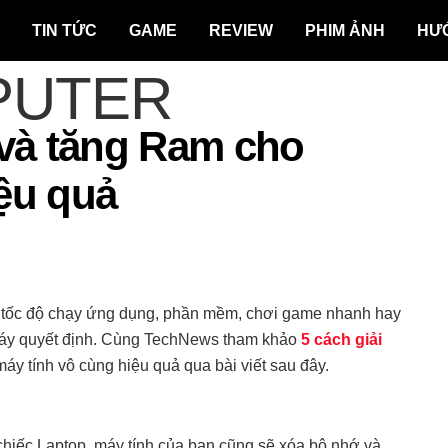
TIN TỨC
GAME
REVIEW
PHIM ẢNH
HƯ
 và tăng Ram cho
ệu quả
ó tốc độ chạy ứng dụng, phần mềm, chơi game nhanh hay
máy quyết định. Cùng TechNews tham khảo
5 cách giải
 máy tính vô cùng hiệu quả qua bài viết sau đây.
 chiếc Laptop, máy tính của bạn cũng sẽ xóa bộ nhớ và