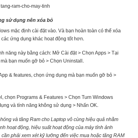
ng sử dụng nên xóa bỏ
ws mặc định cài đặt vào. Và bạn hoàn toàn có thể xóa
 các ứng dụng khác hoạt động tốt hơn.
ính năng này bằng cách: Mở Cài đặt > Chọn Apps > Tại
 mà bạn muốn gỡ bỏ > Chọn Uninstall.
App & features, chọn ứng dụng mà bạn muốn gỡ bỏ >
el, chọn Programs & Features > Chọn Turn Windows
g dụng và tính năng không sử dụng > Nhấn OK.
ải phóng và tăng Ram cho Laptop vô cùng hiệu quả nhằm
rình hoạt động, hiệu suất hoạt động của máy tính ảnh
n cần phải xem xét kỹ lưỡng đến việc mua hoặc tăng RAM