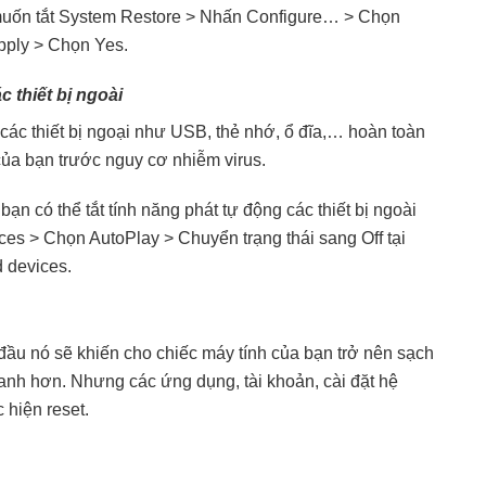
 muốn tắt System Restore > Nhấn Configure… > Chọn
pply > Chọn Yes.
c thiết bị ngoài
 các thiết bị ngoại như USB, thẻ nhớ, ổ đĩa,… hoàn toàn
của bạn trước nguy cơ nhiễm virus.
ạn có thể tắt tính năng phát tự động các thiết bị ngoài
es > Chọn AutoPlay > Chuyển trạng thái sang Off tại
d devices.
n đầu nó sẽ khiến cho chiếc máy tính của bạn trở nên sạch
nh hơn. Nhưng các ứng dụng, tài khoản, cài đặt hệ
 hiện reset.