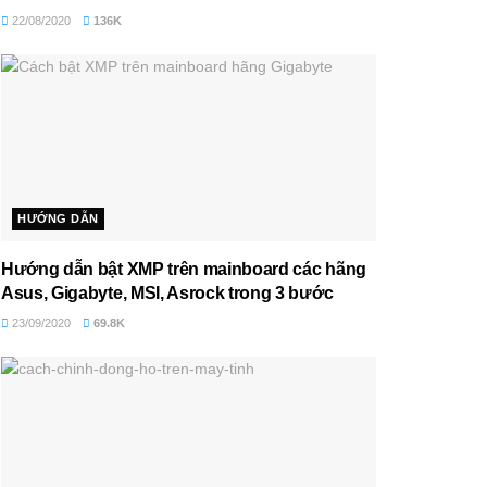
22/08/2020
136K
HƯỚNG DẪN
Hướng dẫn bật XMP trên mainboard các hãng
Asus, Gigabyte, MSI, Asrock trong 3 bước
23/09/2020
69.8K