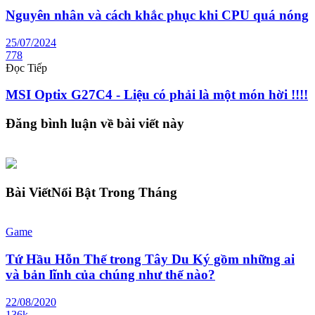
Nguyên nhân và cách khắc phục khi CPU quá nóng
25/07/2024
778
Đọc Tiếp
MSI Optix G27C4 - Liệu có phải là một món hời !!!!
Đăng bình luận về bài viết này
Bài Viết
Nổi Bật Trong Tháng
Game
Tứ Hầu Hỗn Thế trong Tây Du Ký gồm những ai
và bản lĩnh của chúng như thế nào?
22/08/2020
136k