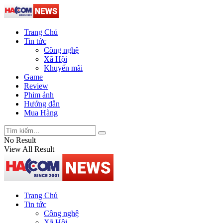
Trang Chủ
Tin tức
Công nghệ
Xã Hội
Khuyến mãi
Game
Review
Phim ảnh
Hướng dẫn
Mua Hàng
No Result
View All Result
Trang Chủ
Tin tức
Công nghệ
Xã Hội