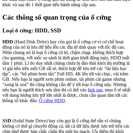
khác và sau đó 1 thời gian tiến hành nâng câp sau.
Các thông số quan trọng của ổ cứng
Loại ổ cứng: HDD, SSD
HDD
(Hard Disk Drive) hay còn gọi là ổ cứng cơ vì cơ chế hoạt
động của nó là lưu dữ liệu lên các đĩa từ tính quay với tốc độ cao.
Nhìn chung nó là loại ổ cứng cũ kĩ, chậm chạp, không thích hợp
cho gaming, với mốc so sánh là thời gian khởi động máy, HDD mất
tầm 1 phút. Lí do duy nhất chúng chưa bị đào thải khỏi thị trường là
vì giá tiền trên mỗi GB rất rẻ, thích hợp để lưu trữ các “tài liệu học
tập”, các “bộ phim bom tấn” Full HD, 4K lên tới vài chục, vài trăm
GB. Nếu bạn là người xem phim online, tải phim cài game nhưng
“xong là xoá” thì cũng không cần để ý tới loại ổ cứng này. Nhưng
nếu bạn là người thích sưu tầm thì có thể vào
link sau
, mua ổ rẻ nhất
với dung lượng lưu trữ lớn nhất là được, chưa cần quan tâm tới các
thông số khác đâu:
Ổ cứng HDD
.
SSD
(Solid State Drive) hay còn gọi là ổ cứng thể rắn vì chúng
không có thứ gì chuyển động cả, tất cả dữ liệu được lưu trữ trên các
chip nhớ được hàn chắc chắn lên một bo mạch. Ưu điểm thì khỏi