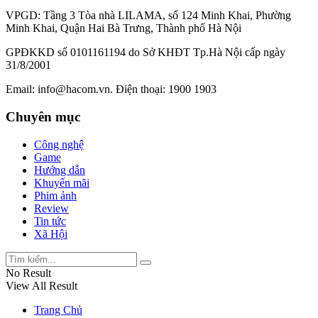
VPGD: Tầng 3 Tòa nhà LILAMA, số 124 Minh Khai, Phường
Minh Khai, Quận Hai Bà Trưng, Thành phố Hà Nội
GPĐKKD số 0101161194 do Sở KHĐT Tp.Hà Nội cấp ngày
31/8/2001
Email:
info@hacom.vn
. Điện thoại: 1900 1903
Chuyên mục
Công nghệ
Game
Hướng dẫn
Khuyến mãi
Phim ảnh
Review
Tin tức
Xã Hội
No Result
View All Result
Trang Chủ