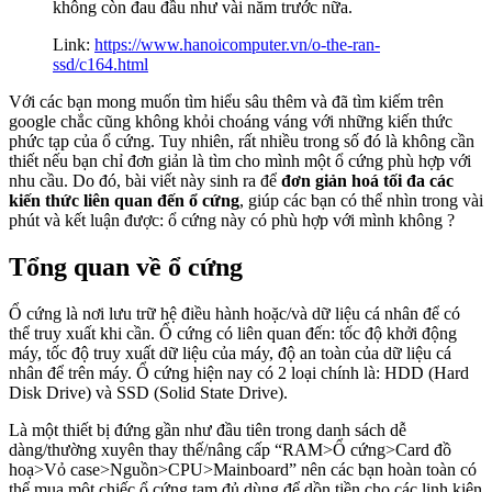
không còn đau đầu như vài năm trước nữa.
Link:
https://www.hanoicomputer.vn/o-the-ran-
ssd/c164.html
Với các bạn mong muốn tìm hiểu sâu thêm và đã tìm kiếm trên
google chắc cũng không khỏi choáng váng với những kiến thức
phức tạp của ổ cứng. Tuy nhiên, rất nhiều trong số đó là không cần
thiết nếu bạn chỉ đơn giản là tìm cho mình một ổ cứng phù hợp với
nhu cầu. Do đó, bài viết này sinh ra để
đơn giản hoá tối đa các
kiến thức liên quan đến ổ cứng
, giúp các bạn có thể nhìn trong vài
phút và kết luận được: ổ cứng này có phù hợp với mình không ?
Tổng quan về ổ cứng
Ổ cứng là nơi lưu trữ hệ điều hành hoặc/và dữ liệu cá nhân để có
thể truy xuất khi cần. Ổ cứng có liên quan đến: tốc độ khởi động
máy, tốc độ truy xuất dữ liệu của máy, độ an toàn của dữ liệu cá
nhân để trên máy. Ổ cứng hiện nay có 2 loại chính là: HDD (Hard
Disk Drive) và SSD (Solid State Drive).
Là một thiết bị đứng gần như đầu tiên trong danh sách dễ
dàng/thường xuyên thay thế/nâng cấp “RAM>Ổ cứng>Card đồ
hoạ>Vỏ case>Nguồn>CPU>Mainboard” nên các bạn hoàn toàn có
thể mua một chiếc ổ cứng tạm đủ dùng để dồn tiền cho các linh kiện