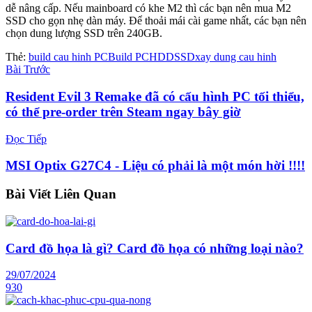
dễ nâng cấp. Nếu mainboard có khe M2 thì các bạn nên mua M2
SSD cho gọn nhẹ dàn máy. Để thoải mái cài game nhất, các bạn nên
chọn dung lượng SSD trên 240GB.
Thẻ:
build cau hinh PC
Build PC
HDD
SSD
xay dung cau hinh
Bài Trước
Resident Evil 3 Remake đã có cấu hình PC tối thiểu,
có thể pre-order trên Steam ngay bây giờ
Đọc Tiếp
MSI Optix G27C4 - Liệu có phải là một món hời !!!!
Bài Viết
Liên Quan
Card đồ họa là gì? Card đồ họa có những loại nào?
29/07/2024
930