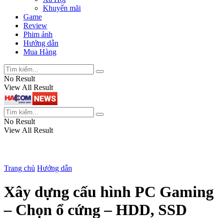
Khuyến mãi
Game
Review
Phim ảnh
Hướng dẫn
Mua Hàng
No Result
View All Result
No Result
View All Result
Trang chủ
Hướng dẫn
Xây dựng cấu hình PC Gaming
– Chọn ổ cứng – HDD, SSD