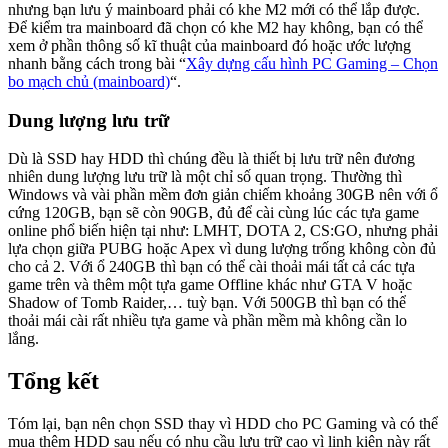
nhưng bạn lưu ý mainboard phải có khe M2 mới có thể lắp được.
Để kiểm tra mainboard đã chọn có khe M2 hay không, bạn có thể
xem ở phần thông số kĩ thuật của mainboard đó hoặc ước lượng
nhanh bằng cách trong bài “
Xây dựng cấu hình PC Gaming – Chọn
bo mạch chủ (mainboard)
“.
Dung lượng lưu trữ
Dù là SSD hay HDD thì chúng đều là thiết bị lưu trữ nên đương
nhiên dung lượng lưu trữ là một chỉ số quan trọng. Thường thì
Windows và vài phần mềm đơn giản chiếm khoảng 30GB nên với ổ
cứng 120GB, bạn sẽ còn 90GB, đủ để cài cùng lúc các tựa game
online phổ biến hiện tại như: LMHT, DOTA 2, CS:GO, nhưng phải
lựa chọn giữa PUBG hoặc Apex vì dung lượng trống không còn đủ
cho cả 2. Với ổ 240GB thì bạn có thể cài thoải mái tất cả các tựa
game trên và thêm một tựa game Offline khác như GTA V hoặc
Shadow of Tomb Raider,… tuỳ bạn. Với 500GB thì bạn có thể
thoải mái cài rất nhiều tựa game và phần mềm mà không cần lo
lắng.
Tổng kết
Tóm lại, bạn nên chọn SSD thay vì HDD cho PC Gaming và có thể
mua thêm HDD sau nếu có nhu cầu lưu trữ cao vì linh kiện này rất