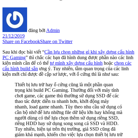
đăng bởi
Admin
21/12/2019
Share on Facebook
Share on Twitter
Sau khi đọc bài viết “
Cần lựa chọn những gì khi xây dựng cấu hình
PC Gaming
” thì chắc các bạn đã hình dung được phần nào các linh
kiện mình cần để có thể
tự mình xây dựng cấu hình
hoặc
chọn các
cấu hình build sẵn
ưng ý. Tuy nhiên, tầm quan trọng của các linh
kiện mới chỉ được đề cập sơ lược, với ổ cứng thì là như sau:
Thiết bị lưu trữ hay ổ cứng cũng là một phần quan
trọng khi build PC Gaming. Thường đối với máy tính
chơi game, các game thủ thường sử dụng SSD để các
thao tác được diễn ra nhanh hơn, khởi động máy
nhanh, load game nhanh. Tùy theo nhu cầu sử dụng có
cần bộ nhớ để lưu những file dữ liệu lớn hay không mà
người dùng có thể lựa chọn thêm sử dụng riêng SSD,
riêng HDD hay sử dụng song song cả SSD và HDD.
Tuy nhiên, hiện tại trên thị trường, giá SSD cũng đã
giảm khá mạnh, khiến cho việc lựa chọn thiết bị lưu trữ