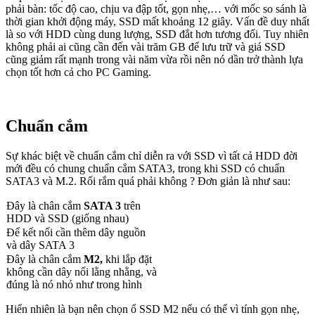
phải bàn: tốc độ cao, chịu va đập tốt, gọn nhẹ,… với mốc so sánh là
thời gian khởi động máy, SSD mất khoảng 12 giây. Vấn đề duy nhất
là so với HDD cùng dung lượng, SSD đắt hơn tương đối. Tuy nhiên
không phải ai cũng cần đến vài trăm GB để lưu trữ và giá SSD
cũng giảm rất mạnh trong vài năm vừa rồi nên nó dần trở thành lựa
chọn tốt hơn cả cho PC Gaming.
Chuẩn cắm
Sự khác biệt về chuẩn cắm chỉ diễn ra với SSD vì tất cả HDD đời
mới đều có chung chuẩn cắm SATA3, trong khi SSD có chuẩn
SATA3 và M.2. Rối rắm quá phải không ? Đơn giản là như sau:
Đây là chân cắm
SATA 3
trên
HDD và SSD (giống nhau)
Để kết nối cần thêm dây nguồn
và dây SATA 3
Đây là chân cắm
M2,
khi lắp đặt
không cần dây nối lằng nhằng, và
đúng là nó nhỏ như trong hình
Hiển nhiên là bạn nên chọn ổ SSD M2 nếu có thể vì tính gọn nhẹ,